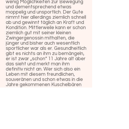
wenig Möglichkeiten zur Bewegung
und dementsprechend etwas
moppelig und unsportlich. Der Gute
nimmt hier allerdings ziemlich schnell
ab und gewinnt täglich an Kraft und
Kondition. Mittlerweile kann er schon
ziemlich gut mit seiner kleinen
Zwingergenossin mithalten, die
jünger und bisher auch wesentlich
sportlicher war als er. Gesundheitlich
gibt es nichts an ihm zu bemängeln,
er ist zwar „schon“ 11 Jahre alt aber
das sieht und merkt man ihm
definitiv nicht an. Wer sich also ein
Leben mit diesem freundlichen,
souveränen und schon etwas in die
Jahre gekommenen Kuschelbären
vorstellen kann bitte unter +49176/
24357574
melden oder einfach eine
Nachricht hinterlassen.
zum Kontaktformular