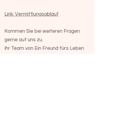
Link: Vermittlungsablauf
Kommen Sie bei weiteren Fragen
gerne auf uns zu.
Ihr Team von Ein Freund fürs Leben
e.V.
Noch eine Bitte:
Respektieren Sie unsere
Privatsphäre! Fast alle Mitarbeiter im
Verein sind berufstätig und leisten
ihre Arbeit für die Tiere nebenbei auf
100% ehrenamtlicher Basis. Wir
haben tagtäglich viel zu