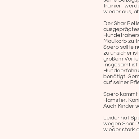
trainiert wer
wieder aus, ab
Der Shar Pei 
ausgeprägtes 
Hundetrainers
Maulkorb zu t
Spero sollte 
zu unsicher i
großem Vortei
Insgesamt ist
Hundeerfahrung
benötigt. Ger
auf seiner Pfl
Spero kommt ü
Hamster, Kani
Auch Kinder so
Leider hat S
wegen Shar Pe
wieder stark