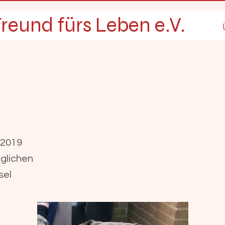
reund fürs Leben e.V.
o
/2019
eglichen
sel