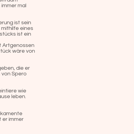
h immer mal
rung ist sein
ithilfe eines
tücks ist ein
it Artgenossen
stück wäre von
geben, die er
g von Spero
intiere wie
ause leben.
dikamente
t er immer