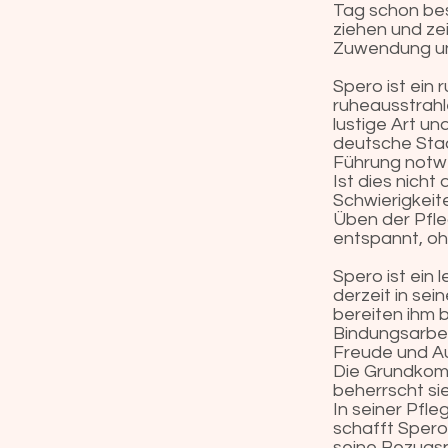
Tag schon besi
ziehen und ze
Zuwendung un
Spero ist ein 
ruheausstrah
lustige Art un
deutsche Stad
Führung notwe
Ist dies nicht
Schwierigkeit
Üben der Pfleg
entspannt, oh
Spero ist ein 
derzeit in se
bereiten ihm 
Bindungsarbeit
Freude und A
Die Grundkomma
beherrscht si
In seiner Pfle
schafft Spero
seine Bezugsp