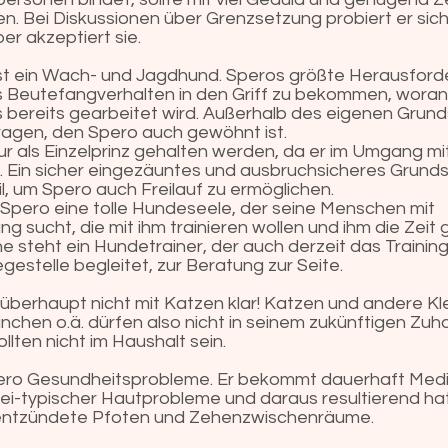
den. Bei Diskussionen über Grenzsetzung probiert er sic
er akzeptiert sie.
ist ein Wach- und Jagdhund. Speros größte Herausforde
Beutefangverhalten in den Griff zu bekommen, woran m
 bereits gearbeitet wird. Außerhalb des eigenen Grunds
ragen, den Spero auch gewöhnt ist.
nur als Einzelprinz gehalten werden, da er im Umgang m
st. Ein sicher eingezäuntes und ausbruchsicheres Grund
l, um Spero auch Freilauf zu ermöglichen.
 Spero eine tolle Hundeseele, der seine Menschen mit
 sucht, die mit ihm trainieren wollen und ihm die Zeit 
ne steht ein Hundetrainer, der auch derzeit das Trainin
egestelle begleitet, zur Beratung zur Seite.
berhaupt nicht mit Katzen klar! Katzen und andere Kle
nchen o.ä. dürfen also nicht in seinem zukünftigen Zuh
llten nicht im Haushalt sein.
pero Gesundheitsprobleme. Er bekommt dauerhaft Me
i-typischer Hautprobleme und daraus resultierend ha
 entzündete Pfoten und Zehenzwischenräume.