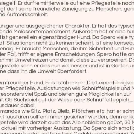
egelt. Er durfte mittlerweile auf eine Pflegestelle na
igt dort seine freundliche Zuneigung zu Menschen, gen
d Aufmerksamkeit.
ruhiger und ausgeglichener Charakter. Er hat das typis
lende Molossertemperament. Außerdem hat er eine hu
d ist generell ein eigenständiger Hund. Da Spero viele t
t-Situationen nicht zu kennen scheint, ist eine konseq
ndig. Er braucht Menschen, die ihm Sicherheit und Fü
 der Fall, trifft er eigene Entscheidungen. Spero hatte 
en mit Umweltreizen und damit, diese zu verarbeiten. D
estelle kann er dies nun viel besser und ist in Garten 
ne dass ihn die Umwelt überfordert.
lernfreudiger Hund. Er ist stubenrein. Die Leinenführigke
iner Pflegestelle. Auslastungen wie Schnüffelspiele und
besonders viel Spaß und bieten gute Möglichkeiten zur
. Ob Suchspiel auf der Wiese oder Schnüffelteppich.... 
usdauer dabei.
ndos wie Sitz, Platz, Bleib, Pfötchen etc. hat er schne
e. Haustüren sollten immer gesichert werden, denn er ka
gestelle wird derzeit auch das Alleinebleiben geübt, 30
 aktuell mit vorheriger Auslastung. Da Spero sich emoti
ersonen bindet, sollte mit viel Geduld und genügend Z