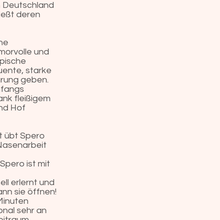
ch Deutschland
ießt deren
che
morvolle und
ypische
uente, starke
hrung geben.
anfangs
ank fleißigem
und Hof
it übt Spero
 Nasenarbeit
Spero ist mit
ll erlernt und
nn sie öffnen!
 Minuten
onal sehr an
eitraum