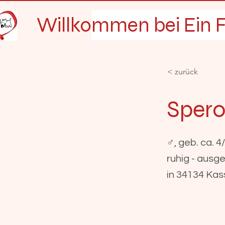
Willkommen bei Ein F
< zurück
Sper
♂, geb. ca. 4
ruhig - ausg
in 34134 Kas