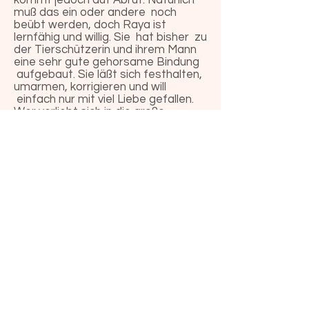
kommt jedoch auf Abruf. Natürlich
muß das ein oder andere noch
beübt werden, doch Raya ist
lernfähig und willig. Sie hat bisher zu
der Tierschützerin und ihrem Mann
eine sehr gute gehorsame Bindung
aufgebaut. Sie läßt sich festhalten,
umarmen, korrigieren und will
einfach nur mit viel Liebe gefallen.
Wer verliebt sich in die große
Zuckerschnute? Raya ist reisefertig.
Raya wird geimpft, kastriert,
gechippt und bereits negativ auf
Mittelmeererkrankungen getestet
vermittelt. Weitere ärztliche
Untersuchungen waren ebenfalls
ohne negativem Befund. Sie
befinden sich in einer privaten
Pflegestelle in Bulgarien.
Die Schutzgebühr für Raya beträgt
580 Euro.
Sie haben einen passendes