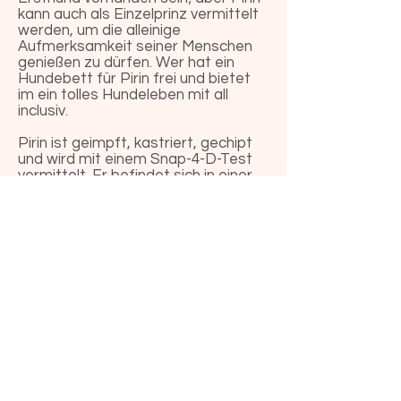
kann auch als Einzelprinz vermittelt
werden, um die alleinige
Aufmerksamkeit seiner Menschen
genießen zu dürfen. Wer hat ein
Hundebett für Pirin frei und bietet
im ein tolles Hundeleben mit all
inclusiv.
Pirin ist geimpft, kastriert, gechipt
und wird mit einem Snap-4-D-Test
vermittelt. Er befindet sich in einer
privaten Pflegestelle in Bulagarien.
Die Schutzgebühr für Pirin beträgt
580 Euro.
Sie haben ein passendes Zuhause
für Pirin? Dann melden Sie sich
gerne über das folgende
Kontaktformular.