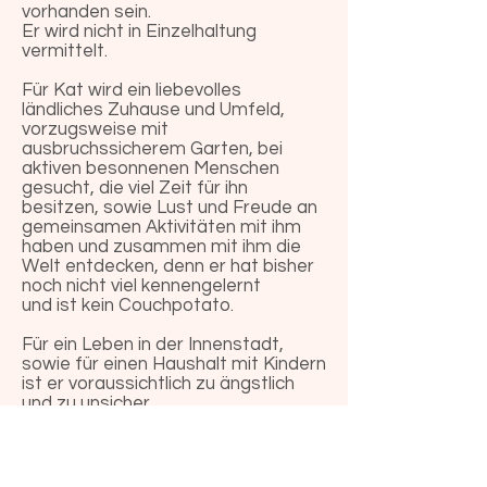
vorhanden sein.
Er wird nicht in Einzelhaltung
vermittelt.
Für Kat wird ein liebevolles
ländliches Zuhause und Umfeld,
vorzugsweise mit
ausbruchssicherem Garten, bei
aktiven besonnenen Menschen
gesucht, die viel Zeit für ihn
besitzen, sowie Lust und Freude an
gemeinsamen Aktivitäten mit ihm
haben und zusammen mit ihm die
Welt entdecken, denn er hat bisher
noch nicht viel kennengelernt
und ist kein Couchpotato.
Für ein Leben in der Innenstadt,
sowie für einen Haushalt mit Kindern
ist er voraussichtlich zu ängstlich
und zu unsicher.
Ein (inner-)städtisches Zuhause und
Umfeld, wäre daher nicht das
Richtige für ihn.
Katzen und/oder Kleintiere sollten in