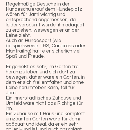
Regelmäßige Besuche in der
Hundeschule/auf dem Hundeplatz
wären für Jami wichtig und
entsprechend angemessen, da
leider versäumt wurde, ihn adäquat
zu erziehen, weswegen er an der
Leine zieht.
Auch an Hundesport (wie
beispielsweise THS, Canicross oder
Mantrailing) hätte er sicherlich viel
Spaß und Freude.
Er genießt es sehr, im Garten frei
herumzutoben und sich dort zu
bewegen, daher wäre ein Garten, in
dem er sich frei entfalten und ohne
Leine herumtoben kann, toll für
Jami.
Ein innerstädtisches Zuhause und
Umfeld wäre nicht das Richtige für
ihn.
Ein Zuhause mit Haus und komplett
umzäunten Garten wäre für Jami
adäquat und ideal, da er ein sehr
agiler Hund ist und auch anschlägt,