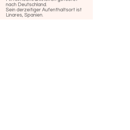
nach Deutschland.
Sein derzeitiger Aufenthaltsort ist
Linares, Spanien.
Die Schutzgebühr für Alwin beträgt
460 Euro.
Sie möchten Alwin ein Zuhause
geben? Dann melden Sie sich bitte
über unser Kontaktformular.
zum Kontaktformular
vorheriger Hund
nächster Hund