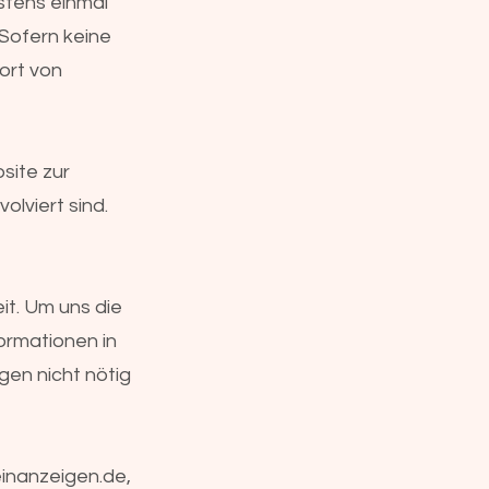
stens einmal
 Sofern keine
ort von
bsite zur
olviert sind.
it. Um uns die
formationen in
gen nicht nötig
inanzeigen.de
,