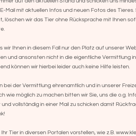
 immer auf den aktuellen Stand und schicken uns minde
 E-Mail mit aktuellen Infos und neuen Fotos des Tieres.
t, löschen wir das Tier ohne Rücksprache mit Ihnen sof
e.
ss wir Ihnen in diesem Fall nur den Platz auf unserer We
en und ansonsten nicht in die eigentliche Vermittlung inv
d können wir hierbei leider auch keine Hilfe leisten.
n bei der Vermittlung ehrenamtlich und in unserer Freize
ch wie möglich zu machen bitten wir Sie, uns die o.g. In
 und vollständig in einer Mail zu schicken damit Rückfra
nk!
Ihr Tier in diversen Portalen vorstellen, wie z.B.
www.kle