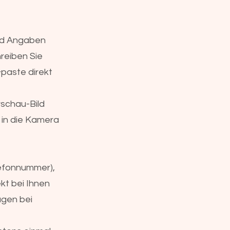
und Angaben
hreiben Sie
&paste direkt
rschau-Bild
 in die Kamera
lefonnummer),
kt bei Ihnen
agen bei