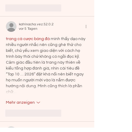
Gefällt mir
Antworten
katrinacha.vez.52.0.2
vor 5 Tagen
trang cá cược bóng đá
 mình thấy dạo này 
nhiều người nhắc nên cũng ghé thử cho 
biết, chủ yếu xem giao diện với cách họ 
trình bày thôi chứ không có ngồi đọc kỹ. 
Cảm giác đầu tiên là trang này thiên về 
kiểu tổng hợp đánh giá, nhìn cái tiêu đề 
“Top 10 … 2026” đặt khá nổi nên biết ngay 
họ muốn người mới vào là nắm được 
hướng nội dung. Mình cũng thích là phần 
chữ…
Mehr anzeigen
Gefällt mir
Antworten
uyenghomsoet.h.uy.e.n+abc123