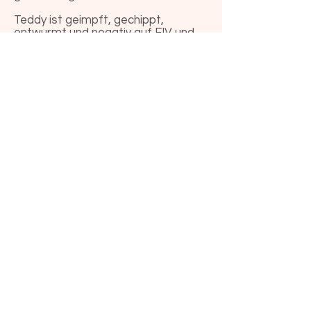
Teddy ist geimpft, gechippt,
entwurmt und negativ auf FIV und
FeLV getestet.
Die Schutzgebühr für Teddy beträgt
250 Euro.
Bei Interesse an Teddy kontaktieren
Sie uns einfach über das
nachfolgende Kontaktformular.
zum Kontaktformular
Vorherige Katze
nächste Katze
info@ein-freund-fuers-leben.org