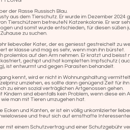
ITTLUNG
aber der Rasse Russisch Blau.
sty aus dem Tierschutz. Er wurde im Dezember 2024 
 von Tierschützern betreuteN Katzenkolonie. Er war seh
gen und somit wurde entschieden, für diesen süßen j
s Zuhause zu suchen.
sehr liebevoller Kater, der es geniesst gestreichelt zu w
dert er klasse und mag es sehr, wenn man ihn bürstet.
ch prolemlos auf den Arm nehmen. Er kratzt und beisst n
ch kastriert, gechipt und hat kompletten Impfschutz ( auc
g), ist entwurmt und gegen Parasiten behandelt.
ang kennt, wird er nicht in Wohnungshaltung vermittelt
nzelprinz umziehen, es sollte dann genügend Zeit für ihn 
ch zu einen sozial verträglichen Artgenossen gehen.
it Kindern sind ebenfalls kein Problem, wenn diese ein 
, wie man mit Tieren umzugehen hat.
e Ecken und Kanten, er ist ein völlig unkomlizierter liebe
chwielowsee und freut sich auf ernsthafte Interessente
 er mit einem Schutzvertrag und einer Schutzgebühr ver