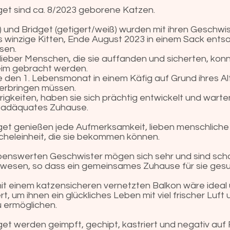
get sind ca. 8/2023 geborene Katzen.
t) und Bridget (getigert/weiß) wurden mit ihren Geschw
s winzige Kitten, Ende August 2023 in einem Sack entso
sen.
rlieber Menschen, die sie auffanden und sicherten, konn
heim gebracht werden.
e den 1. Lebensmonat in einem Käfig auf Grund ihres Al
erbringen müssen.
drigkeiten, haben sie sich prächtig entwickelt und warte
es adäquates Zuhause.
get genießen jede Aufmerksamkeit, lieben menschliche
icheleinheit, die sie bekommen können.
ebenswerten Geschwister mögen sich sehr und sind sc
esen, so dass ein gemeinsames Zuhause für sie gesu
it einem katzensicheren vernetzten Balkon wäre ideal
 um ihnen ein glückliches Leben mit viel frischer Luft 
u ermöglichen.
et werden geimpft, gechipt, kastriert und negativ auf 