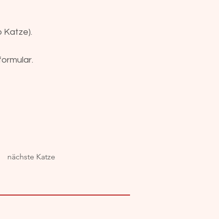
o Katze).
formular.
nächste Katze