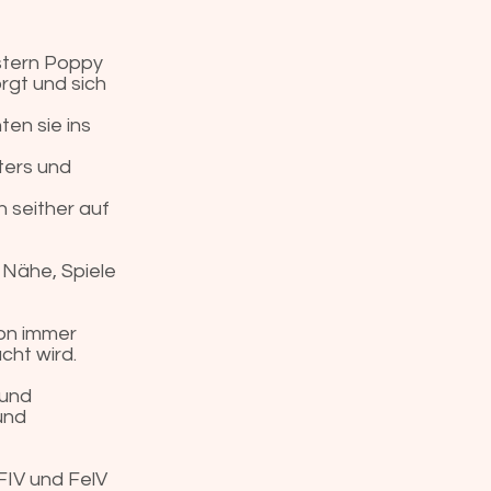
istern Poppy
rgt und sich
ten sie ins
ters und
n seither auf
 Nähe, Spiele
hon immer
cht wird.
 und
und
FIV und FelV