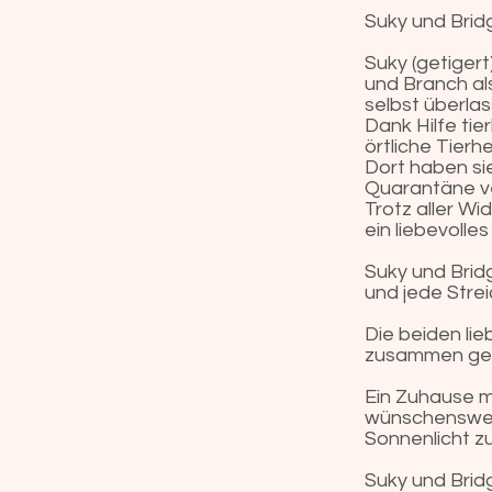
Suky und Brid
Suky (getiger
und Branch al
selbst überlas
Dank Hilfe tie
örtliche Tier
Dort haben si
Quarantäne v
Trotz aller Wi
ein liebevoll
Suky und Brid
und jede Stre
Die beiden li
zusammen gew
Ein Zuhause m
wünschenswert,
Sonnenlicht z
Suky und Bridg