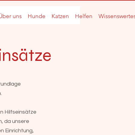
Über uns
Hunde
Katzen
Helfen
Wissenswerte
insätze
Grundlage
.
n Hilfseinsätze
n, da unsere
en Einrichtung,