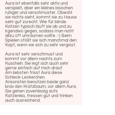
Aura ist ebenfalls sehr aktiv und
verspielt, aber ein kleines bisschen
ruhiger und verschmuster. Obwohl
sie nichts sieht, kommt sie zu Hause
sehr gut zurecht. Wie für blinde
Katzen typisch läuft sie ab und zu
irgendwo gegen, sodass man nicht
allzu oft umräumen sollte. :-) Beim
Spielen stößt sie sich manchmal den
Kopf, wenn sie sich zu sehr vergisst.
Aura ist sehr verschmust und
kommt vor allem nachts zum
Kuscheln. Sie legt sich auch sehr
gerne einfach auf mich drauf.
Am liebsten frisst Aura diese
Schleck-Leckerchen.
Ansonsten benutzen beide ganz
brav den Kratzbaum, vor allem Aura.
Sie gehen zuverlässig aufs
Katzenklo, fressen gut und trinken
auch ausreichend.
Aura und Maya sind kastriert und
geimpft, gechipt und negativ auf FIV