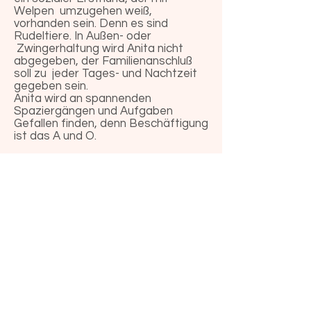
Welpen umzugehen weiß,
vorhanden sein. Denn es sind
Rudeltiere. In Außen- oder
Zwingerhaltung wird Anita nicht
abgegeben, der Familienanschluß
soll zu jeder Tages- und Nachtzeit
gegeben sein.
Anita wird an spannenden
Spaziergängen und Aufgaben
Gefallen finden, denn Beschäftigung
ist das A und O.
Anita wird geimpft und gechipt
vermittelt. Für den Snap 4-D-Test
und die Kastration ist sie noch zu
jung. Sie befindet sich in einer
privaten Pflegestelle in Bulgarien.
Die Schutzgebühr beträgt 580 Euro.
Sie haben ein passendes Zuhause
für Anita? Dann melden Sie sich
gerne über das Kontaktformular.